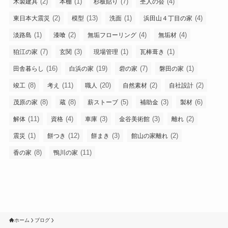
(2)
(1)
(7)
(4)
木製建具
本棚
杉板貼り
杢人の会
(2)
(13)
(1)
(4)
東日本大震災
模型
洗面
浜田山４丁目の家
(1)
(2)
(4)
(4)
淡路島
漆喰
無垢フローリング
無垢材
(7)
(3)
(1)
(1)
狛江の家
玄関
現場管理
瓦棒葺き
(16)
(19)
(7)
(1)
田舎暮らし
白浜の家
砦の家
磐田の家
(8)
(11)
(20)
(2)
(2)
竣工
考え
職人
自然素材
自社設計
(8)
(8)
(5)
(3)
(6)
茂原の家
蔵
薪ストーブ
補助金
製材
(11)
(4)
(3)
(3)
(2)
解体
資格
車庫
金谷美術館
離れ
(1)
(12)
(3)
(2)
震災
餅つき
餅まき
館山の家離れ
(8)
(11)
香の家
鴨川の家
ホーム
ブログ