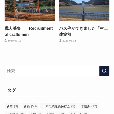
職人募集 Recruitment
バス停ができました「村上
of craftsmen
建築前」
2025-03-17
2025-02-12
タグ
(3)
(58)
(1)
(12)
新年
新築
日本伝統建築保存会
木組み