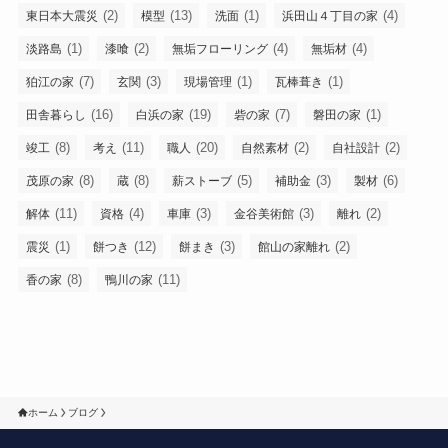
(2)
(13)
(1)
(4)
東日本大震災
模型
洗面
浜田山４丁目の家
(1)
(2)
(4)
(4)
淡路島
漆喰
無垢フローリング
無垢材
(7)
(3)
(1)
(1)
狛江の家
玄関
現場管理
瓦棒葺き
(16)
(19)
(7)
(1)
田舎暮らし
白浜の家
砦の家
磐田の家
(8)
(11)
(20)
(2)
(2)
竣工
考え
職人
自然素材
自社設計
(8)
(8)
(5)
(3)
(6)
茂原の家
蔵
薪ストーブ
補助金
製材
(11)
(4)
(3)
(3)
(2)
解体
資格
車庫
金谷美術館
離れ
(1)
(12)
(3)
(2)
震災
餅つき
餅まき
館山の家離れ
(8)
(11)
香の家
鴨川の家
ホーム
ブログ