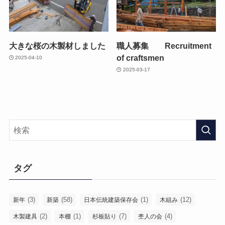
大きな桜の木製材しました
職人募集 Recruitment
of craftsmen
2025-04-10
2025-03-17
タグ
(3)
(58)
(1)
(12)
新年
新築
日本伝統建築保存会
木組み
(2)
(1)
(7)
(4)
木製建具
本棚
杉板貼り
杢人の会