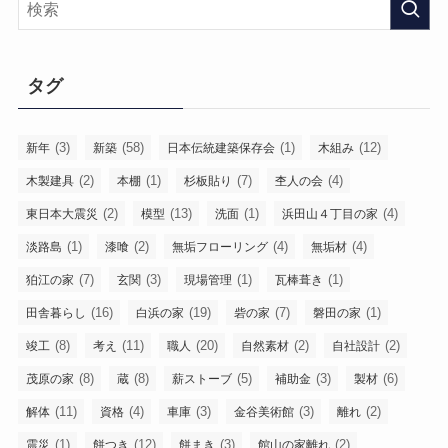
タグ
(3)
(58)
(1)
(12)
新年
新築
日本伝統建築保存会
木組み
(2)
(1)
(7)
(4)
木製建具
本棚
杉板貼り
杢人の会
(2)
(13)
(1)
(4)
東日本大震災
模型
洗面
浜田山４丁目の家
(1)
(2)
(4)
(4)
淡路島
漆喰
無垢フローリング
無垢材
(7)
(3)
(1)
(1)
狛江の家
玄関
現場管理
瓦棒葺き
(16)
(19)
(7)
(1)
田舎暮らし
白浜の家
砦の家
磐田の家
(8)
(11)
(20)
(2)
(2)
竣工
考え
職人
自然素材
自社設計
(8)
(8)
(5)
(3)
(6)
茂原の家
蔵
薪ストーブ
補助金
製材
(11)
(4)
(3)
(3)
(2)
解体
資格
車庫
金谷美術館
離れ
(1)
(12)
(3)
(2)
震災
餅つき
餅まき
館山の家離れ