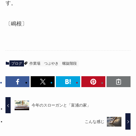
す。
〔嶋根〕
ブログ
作業場
つぶやき
螺旋階段
今年のスローガンと「富浦の家」
こんな感じ