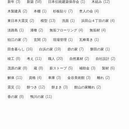
(3)
(58)
(1)
(12)
新年
新築
日本伝統建築保存会
木組み
(2)
(1)
(7)
(4)
木製建具
本棚
杉板貼り
杢人の会
(2)
(13)
(1)
(4)
東日本大震災
模型
洗面
浜田山４丁目の家
(1)
(2)
(4)
(4)
淡路島
漆喰
無垢フローリング
無垢材
(7)
(3)
(1)
(1)
狛江の家
玄関
現場管理
瓦棒葺き
(16)
(19)
(7)
(1)
田舎暮らし
白浜の家
砦の家
磐田の家
(8)
(11)
(20)
(2)
(2)
竣工
考え
職人
自然素材
自社設計
(8)
(8)
(5)
(3)
(6)
茂原の家
蔵
薪ストーブ
補助金
製材
(11)
(4)
(3)
(3)
(2)
解体
資格
車庫
金谷美術館
離れ
(1)
(12)
(3)
(2)
震災
餅つき
餅まき
館山の家離れ
(8)
(11)
香の家
鴨川の家