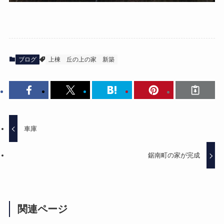
ブログ
上棟
丘の上の家
新築
車庫
鋸南町の家が完成
関連ページ