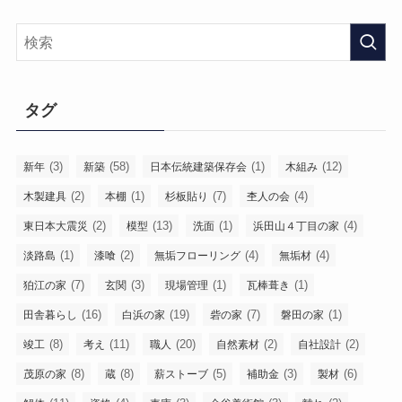
タグ
(3)
(58)
(1)
(12)
新年
新築
日本伝統建築保存会
木組み
(2)
(1)
(7)
(4)
木製建具
本棚
杉板貼り
杢人の会
(2)
(13)
(1)
(4)
東日本大震災
模型
洗面
浜田山４丁目の家
(1)
(2)
(4)
(4)
淡路島
漆喰
無垢フローリング
無垢材
(7)
(3)
(1)
(1)
狛江の家
玄関
現場管理
瓦棒葺き
(16)
(19)
(7)
(1)
田舎暮らし
白浜の家
砦の家
磐田の家
(8)
(11)
(20)
(2)
(2)
竣工
考え
職人
自然素材
自社設計
(8)
(8)
(5)
(3)
(6)
茂原の家
蔵
薪ストーブ
補助金
製材