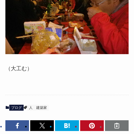
（大工む）
ブログ
人
建築家