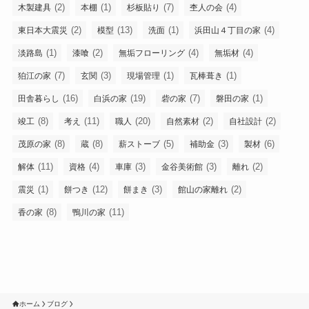
(2)
(1)
(7)
(4)
木製建具
本棚
杉板貼り
杢人の会
(2)
(13)
(1)
(4)
東日本大震災
模型
洗面
浜田山４丁目の家
(1)
(2)
(4)
(4)
淡路島
漆喰
無垢フローリング
無垢材
(7)
(3)
(1)
(1)
狛江の家
玄関
現場管理
瓦棒葺き
(16)
(19)
(7)
(1)
田舎暮らし
白浜の家
砦の家
磐田の家
(8)
(11)
(20)
(2)
(2)
竣工
考え
職人
自然素材
自社設計
(8)
(8)
(5)
(3)
(6)
茂原の家
蔵
薪ストーブ
補助金
製材
(11)
(4)
(3)
(3)
(2)
解体
資格
車庫
金谷美術館
離れ
(1)
(12)
(3)
(2)
震災
餅つき
餅まき
館山の家離れ
(8)
(11)
香の家
鴨川の家
ホーム
ブログ