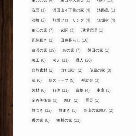
杢人の会
(4)
東日本大震災
(2)
模型
(13)
洗面
(1)
浜田山４丁目の家
(4)
淡路島
(1)
漆喰
(2)
無垢フローリング
(4)
無垢材
(4)
狛江の家
(7)
玄関
(3)
現場管理
(1)
瓦棒葺き
(1)
田舎暮らし
(16)
白浜の家
(19)
砦の家
(7)
磐田の家
(1)
竣工
(8)
考え
(11)
職人
(20)
自然素材
(2)
自社設計
(2)
茂原の家
(8)
蔵
(8)
薪ストーブ
(5)
補助金
(3)
製材
(6)
解体
(11)
資格
(4)
車庫
(3)
金谷美術館
(3)
離れ
(2)
震災
(1)
餅つき
(12)
餅まき
(3)
館山の家離れ
(2)
香の家
(8)
鴨川の家
(11)