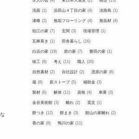
杢人の会
(4)
東日本大震災
(2)
模型
(13)
洗面
(1)
浜田山４丁目の家
(4)
淡路島
(1)
漆喰
(2)
無垢フローリング
(4)
無垢材
(4)
狛江の家
(7)
玄関
(3)
現場管理
(1)
瓦棒葺き
(1)
田舎暮らし
(16)
白浜の家
(19)
砦の家
(7)
磐田の家
(1)
竣工
(8)
考え
(11)
職人
(20)
自然素材
(2)
自社設計
(2)
茂原の家
(8)
蔵
(8)
薪ストーブ
(5)
補助金
(3)
製材
(6)
解体
(11)
資格
(4)
車庫
(3)
金谷美術館
(3)
離れ
(2)
震災
(1)
餅つき
(12)
餅まき
(3)
館山の家離れ
(2)
な
香の家
(8)
鴨川の家
(11)