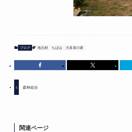
ブログ
地元材
ちば山
大多喜の家
森林組合
関連ページ