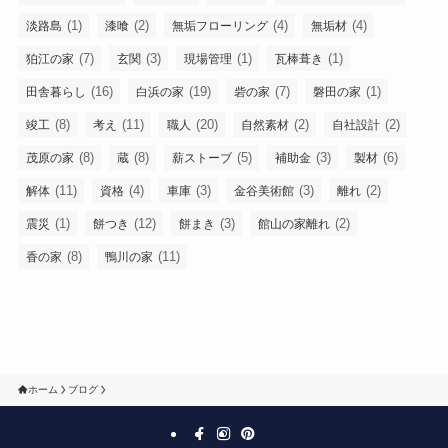
(1)
(2)
(4)
(4)
淡路島
漆喰
無垢フローリング
無垢材
(7)
(3)
(1)
(1)
狛江の家
玄関
現場管理
瓦棒葺き
(16)
(19)
(7)
(1)
田舎暮らし
白浜の家
砦の家
磐田の家
(8)
(11)
(20)
(2)
(2)
竣工
考え
職人
自然素材
自社設計
(8)
(8)
(5)
(3)
(6)
茂原の家
蔵
薪ストーブ
補助金
製材
(11)
(4)
(3)
(3)
(2)
解体
資格
車庫
金谷美術館
離れ
(1)
(12)
(3)
(2)
震災
餅つき
餅まき
館山の家離れ
(8)
(11)
香の家
鴨川の家
ホーム
ブログ