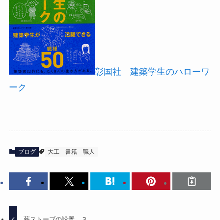
彰国社 建築学生のハローワ
ーク
ブログ
大工
書籍
職人
薪ストーブの設置 ３