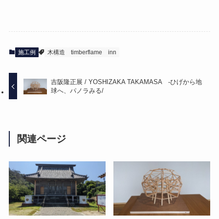
施工例
木構造
timberflame
inn
吉阪隆正展 / YOSHIZAKA TAKAMASA -ひげから地
球へ、パノラみる/
関連ページ