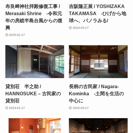
布良﨑神社拝殿修復工事 /
吉阪隆正展 / YOSHIZAKA
Merasaki Shrine -令和元
TAKAMASA -ひげから地
年の房総半島台風からの復
球へ、パノラみる/
興
2024-03-17
2025-01-17
貸別荘 半之助 /
長柄の古民家 / Nagara-
HANNOSUKE – 古民家の
Kominka -土間を生活の
貸別荘
中心に
2023-01-17
2022-03-17