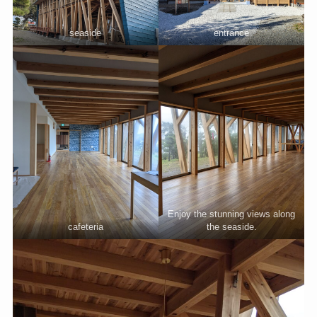
seaside
entrance
Enjoy the stunning views along
cafeteria
the seaside.