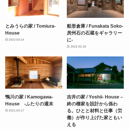
とみうらの家 / Tomiura-
船形倉庫 / Funakata Soko-
House
房州石の石蔵をギャラリー
に-
2022-03-14
2022-02-19
鴨川の家 / Kamogawa-
吉井の家 / Yoshii- House –
House -ふたりの週末
終の棲家を設計から係わ
る。ひとと材料と仕事（労
2021-03-17
働）が作り上げた家ともい
える