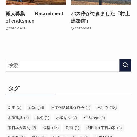
職人募集 Recruitment
バス停ができました「村上
of craftsmen
建築前」
2025-03-17
2025-02-12
タグ
(3)
(58)
(1)
(12)
新年
新築
日本伝統建築保存会
木組み
(2)
(1)
(7)
(4)
木製建具
本棚
杉板貼り
杢人の会
(2)
(13)
(1)
(4)
東日本大震災
模型
洗面
浜田山４丁目の家