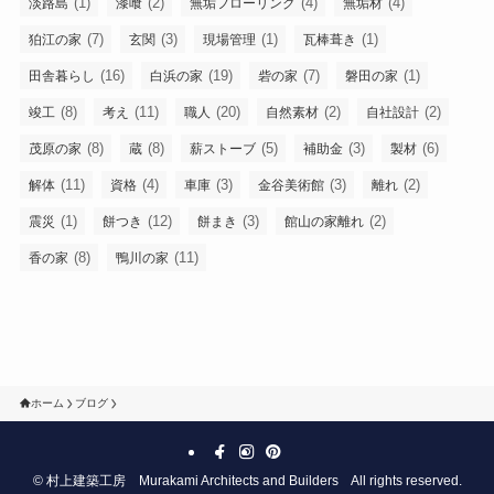
(1)
(2)
(4)
(4)
淡路島
漆喰
無垢フローリング
無垢材
(7)
(3)
(1)
(1)
狛江の家
玄関
現場管理
瓦棒葺き
(16)
(19)
(7)
(1)
田舎暮らし
白浜の家
砦の家
磐田の家
(8)
(11)
(20)
(2)
(2)
竣工
考え
職人
自然素材
自社設計
(8)
(8)
(5)
(3)
(6)
茂原の家
蔵
薪ストーブ
補助金
製材
(11)
(4)
(3)
(3)
(2)
解体
資格
車庫
金谷美術館
離れ
(1)
(12)
(3)
(2)
震災
餅つき
餅まき
館山の家離れ
(8)
(11)
香の家
鴨川の家
ホーム
ブログ
©
村上建築工房 Murakami Architects and Builders All rights reserved.