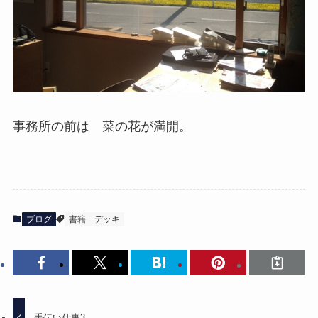
事務所の前は 菜の花が満開。
ブログ
書籍
デッキ
手伝い仕事3