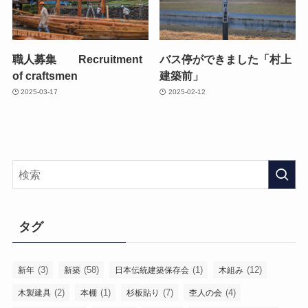
職人募集 Recruitment
バス停ができました「村上
of craftsmen
建築前」
2025-03-17
2025-02-12
タグ
(3)
(58)
(1)
(12)
新年
新築
日本伝統建築保存会
木組み
(2)
(1)
(7)
(4)
木製建具
本棚
杉板貼り
杢人の会