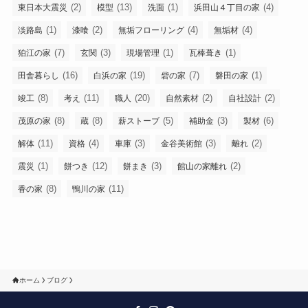
(2)
(13)
(1)
(4)
東日本大震災
模型
洗面
浜田山４丁目の家
(1)
(2)
(4)
(4)
淡路島
漆喰
無垢フローリング
無垢材
(7)
(3)
(1)
(1)
狛江の家
玄関
現場管理
瓦棒葺き
(16)
(19)
(7)
(1)
田舎暮らし
白浜の家
砦の家
磐田の家
(8)
(11)
(20)
(2)
(2)
竣工
考え
職人
自然素材
自社設計
(8)
(8)
(5)
(3)
(6)
茂原の家
蔵
薪ストーブ
補助金
製材
(11)
(4)
(3)
(3)
(2)
解体
資格
車庫
金谷美術館
離れ
(1)
(12)
(3)
(2)
震災
餅つき
餅まき
館山の家離れ
(8)
(11)
香の家
鴨川の家
ホーム
ブログ