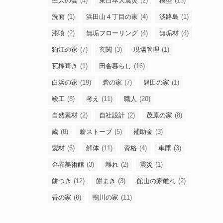
杢人の会
(4)
東日本大震災
(2)
模型
(13)
洗面
(1)
浜田山４丁目の家
(4)
淡路島
(1)
漆喰
(2)
無垢フローリング
(4)
無垢材
(4)
狛江の家
(7)
玄関
(3)
現場管理
(1)
瓦棒葺き
(1)
田舎暮らし
(16)
白浜の家
(19)
砦の家
(7)
磐田の家
(1)
竣工
(8)
考え
(11)
職人
(20)
自然素材
(2)
自社設計
(2)
茂原の家
(8)
蔵
(8)
薪ストーブ
(5)
補助金
(3)
製材
(6)
解体
(11)
資格
(4)
車庫
(3)
金谷美術館
(3)
離れ
(2)
震災
(1)
餅つき
(12)
餅まき
(3)
館山の家離れ
(2)
香の家
(8)
鴨川の家
(11)