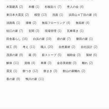
(2)
(1)
(7)
(4)
木製建具
本棚
杉板貼り
杢人の会
(2)
(13)
(1)
(4)
東日本大震災
模型
洗面
浜田山４丁目の家
(1)
(2)
(4)
(4)
淡路島
漆喰
無垢フローリング
無垢材
(7)
(3)
(1)
(1)
狛江の家
玄関
現場管理
瓦棒葺き
(16)
(19)
(7)
(1)
田舎暮らし
白浜の家
砦の家
磐田の家
(8)
(11)
(20)
(2)
(2)
竣工
考え
職人
自然素材
自社設計
(8)
(8)
(5)
(3)
(6)
茂原の家
蔵
薪ストーブ
補助金
製材
(11)
(4)
(3)
(3)
(2)
解体
資格
車庫
金谷美術館
離れ
(1)
(12)
(3)
(2)
震災
餅つき
餅まき
館山の家離れ
(8)
(11)
香の家
鴨川の家