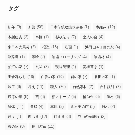
タグ
(3)
(58)
(1)
(12)
新年
新築
日本伝統建築保存会
木組み
(2)
(1)
(7)
(4)
木製建具
本棚
杉板貼り
杢人の会
(2)
(13)
(1)
(4)
東日本大震災
模型
洗面
浜田山４丁目の家
(1)
(2)
(4)
(4)
淡路島
漆喰
無垢フローリング
無垢材
(7)
(3)
(1)
(1)
狛江の家
玄関
現場管理
瓦棒葺き
(16)
(19)
(7)
(1)
田舎暮らし
白浜の家
砦の家
磐田の家
(8)
(11)
(20)
(2)
(2)
竣工
考え
職人
自然素材
自社設計
(8)
(8)
(5)
(3)
(6)
茂原の家
蔵
薪ストーブ
補助金
製材
(11)
(4)
(3)
(3)
(2)
解体
資格
車庫
金谷美術館
離れ
(1)
(12)
(3)
(2)
震災
餅つき
餅まき
館山の家離れ
(8)
(11)
香の家
鴨川の家