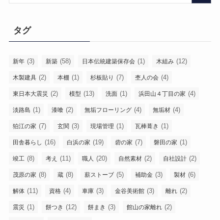
タグ
(3)
(58)
(1)
(12)
新年
新築
日本伝統建築保存会
木組み
(2)
(1)
(7)
(4)
木製建具
本棚
杉板貼り
杢人の会
(2)
(13)
(1)
(4)
東日本大震災
模型
洗面
浜田山４丁目の家
(1)
(2)
(4)
(4)
淡路島
漆喰
無垢フローリング
無垢材
(7)
(3)
(1)
(1)
狛江の家
玄関
現場管理
瓦棒葺き
(16)
(19)
(7)
(1)
田舎暮らし
白浜の家
砦の家
磐田の家
(8)
(11)
(20)
(2)
(2)
竣工
考え
職人
自然素材
自社設計
(8)
(8)
(5)
(3)
(6)
茂原の家
蔵
薪ストーブ
補助金
製材
(11)
(4)
(3)
(3)
(2)
解体
資格
車庫
金谷美術館
離れ
(1)
(12)
(3)
(2)
震災
餅つき
餅まき
館山の家離れ