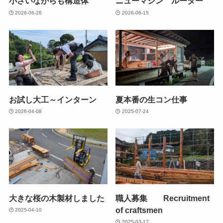
小さいながらも構造体
ニューマシン ルーター
2026-06-26
2026-06-15
お試し大工～インターン
夏本番の生コン仕事
2026-04-08
2025-07-24
大きな桜の木製材しました
職人募集 Recruitment
of craftsmen
2025-04-10
2025-03-17