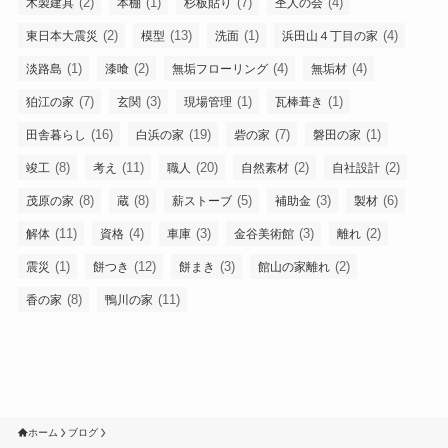
(2)
(1)
(7)
(4)
木製建具
本棚
杉板貼り
杢人の会
(2)
(13)
(1)
(4)
東日本大震災
模型
洗面
浜田山４丁目の家
(1)
(2)
(4)
(4)
淡路島
漆喰
無垢フローリング
無垢材
(7)
(3)
(1)
(1)
狛江の家
玄関
現場管理
瓦棒葺き
(16)
(19)
(7)
(1)
田舎暮らし
白浜の家
砦の家
磐田の家
(8)
(11)
(20)
(2)
(2)
竣工
考え
職人
自然素材
自社設計
(8)
(8)
(5)
(3)
(6)
茂原の家
蔵
薪ストーブ
補助金
製材
(11)
(4)
(3)
(3)
(2)
解体
資格
車庫
金谷美術館
離れ
(1)
(12)
(3)
(2)
震災
餅つき
餅まき
館山の家離れ
(8)
(11)
香の家
鴨川の家
ホーム
ブログ