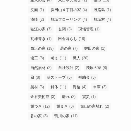
杢人の会
(4)
東日本大震災
(2)
模型
(13)
洗面
(1)
浜田山４丁目の家
(4)
淡路島
(1)
漆喰
(2)
無垢フローリング
(4)
無垢材
(4)
狛江の家
(7)
玄関
(3)
現場管理
(1)
瓦棒葺き
(1)
田舎暮らし
(16)
白浜の家
(19)
砦の家
(7)
磐田の家
(1)
竣工
(8)
考え
(11)
職人
(20)
自然素材
(2)
自社設計
(2)
茂原の家
(8)
蔵
(8)
薪ストーブ
(5)
補助金
(3)
製材
(6)
解体
(11)
資格
(4)
車庫
(3)
金谷美術館
(3)
離れ
(2)
震災
(1)
餅つき
(12)
餅まき
(3)
館山の家離れ
(2)
香の家
(8)
鴨川の家
(11)