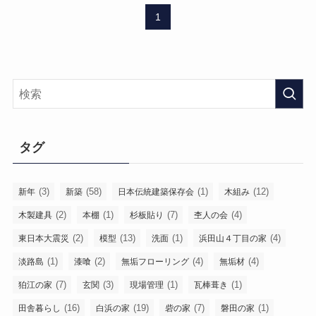
1
タグ
(3)
(58)
(1)
(12)
新年
新築
日本伝統建築保存会
木組み
(2)
(1)
(7)
(4)
木製建具
本棚
杉板貼り
杢人の会
(2)
(13)
(1)
(4)
東日本大震災
模型
洗面
浜田山４丁目の家
(1)
(2)
(4)
(4)
淡路島
漆喰
無垢フローリング
無垢材
(7)
(3)
(1)
(1)
狛江の家
玄関
現場管理
瓦棒葺き
(16)
(19)
(7)
(1)
田舎暮らし
白浜の家
砦の家
磐田の家