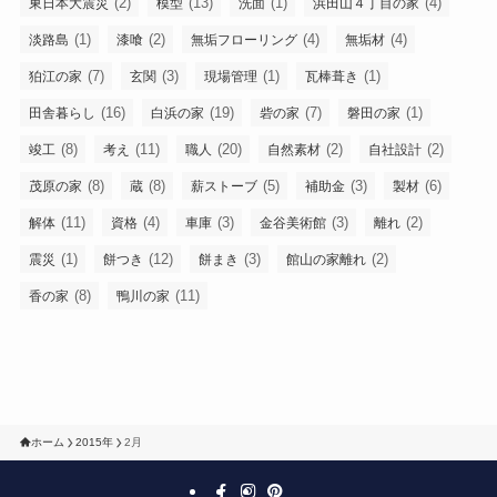
(2)
(13)
(1)
(4)
東日本大震災
模型
洗面
浜田山４丁目の家
(1)
(2)
(4)
(4)
淡路島
漆喰
無垢フローリング
無垢材
(7)
(3)
(1)
(1)
狛江の家
玄関
現場管理
瓦棒葺き
(16)
(19)
(7)
(1)
田舎暮らし
白浜の家
砦の家
磐田の家
(8)
(11)
(20)
(2)
(2)
竣工
考え
職人
自然素材
自社設計
(8)
(8)
(5)
(3)
(6)
茂原の家
蔵
薪ストーブ
補助金
製材
(11)
(4)
(3)
(3)
(2)
解体
資格
車庫
金谷美術館
離れ
(1)
(12)
(3)
(2)
震災
餅つき
餅まき
館山の家離れ
(8)
(11)
香の家
鴨川の家
ホーム
2015年
2月