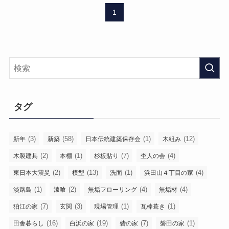
1
タグ
(3)
(58)
(1)
(12)
新年
新築
日本伝統建築保存会
木組み
(2)
(1)
(7)
(4)
木製建具
本棚
杉板貼り
杢人の会
(2)
(13)
(1)
(4)
東日本大震災
模型
洗面
浜田山４丁目の家
(1)
(2)
(4)
(4)
淡路島
漆喰
無垢フローリング
無垢材
(7)
(3)
(1)
(1)
狛江の家
玄関
現場管理
瓦棒葺き
(16)
(19)
(7)
(1)
田舎暮らし
白浜の家
砦の家
磐田の家