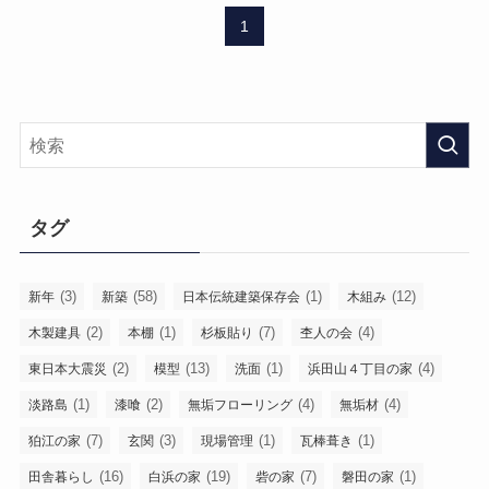
1
タグ
(3)
(58)
(1)
(12)
新年
新築
日本伝統建築保存会
木組み
(2)
(1)
(7)
(4)
木製建具
本棚
杉板貼り
杢人の会
(2)
(13)
(1)
(4)
東日本大震災
模型
洗面
浜田山４丁目の家
(1)
(2)
(4)
(4)
淡路島
漆喰
無垢フローリング
無垢材
(7)
(3)
(1)
(1)
狛江の家
玄関
現場管理
瓦棒葺き
(16)
(19)
(7)
(1)
田舎暮らし
白浜の家
砦の家
磐田の家