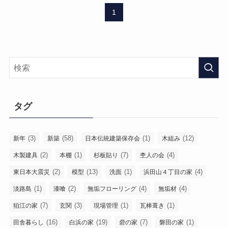
1
タグ
(3)
(58)
(1)
(12)
新年
新築
日本伝統建築保存会
木組み
(2)
(1)
(7)
(4)
木製建具
本棚
杉板貼り
杢人の会
(2)
(13)
(1)
(4)
東日本大震災
模型
洗面
浜田山４丁目の家
(1)
(2)
(4)
(4)
淡路島
漆喰
無垢フローリング
無垢材
(7)
(3)
(1)
(1)
狛江の家
玄関
現場管理
瓦棒葺き
(16)
(19)
(7)
(1)
田舎暮らし
白浜の家
砦の家
磐田の家