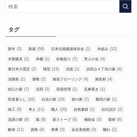
タグ
(3)
(58)
(1)
(12)
新年
新築
日本伝統建築保存会
木組み
(2)
(1)
(7)
(4)
木製建具
本棚
杉板貼り
杢人の会
(2)
(13)
(1)
(4)
東日本大震災
模型
洗面
浜田山４丁目の家
(1)
(2)
(4)
(4)
淡路島
漆喰
無垢フローリング
無垢材
(7)
(3)
(1)
(1)
狛江の家
玄関
現場管理
瓦棒葺き
(16)
(19)
(7)
(1)
田舎暮らし
白浜の家
砦の家
磐田の家
(8)
(11)
(20)
(2)
(2)
竣工
考え
職人
自然素材
自社設計
(8)
(8)
(5)
(3)
(6)
茂原の家
蔵
薪ストーブ
補助金
製材
(11)
(4)
(3)
(3)
(2)
解体
資格
車庫
金谷美術館
離れ