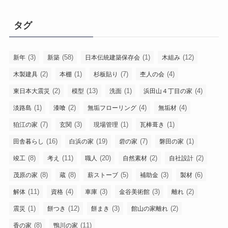
タグ
(3)
(58)
(1)
(12)
新年
新築
日本伝統建築保存会
木組み
(2)
(1)
(7)
(4)
木製建具
本棚
杉板貼り
杢人の会
(2)
(13)
(1)
(4)
東日本大震災
模型
洗面
浜田山４丁目の家
(1)
(2)
(4)
(4)
淡路島
漆喰
無垢フローリング
無垢材
(7)
(3)
(1)
(1)
狛江の家
玄関
現場管理
瓦棒葺き
(16)
(19)
(7)
(1)
田舎暮らし
白浜の家
砦の家
磐田の家
(8)
(11)
(20)
(2)
(2)
竣工
考え
職人
自然素材
自社設計
(8)
(8)
(5)
(3)
(6)
茂原の家
蔵
薪ストーブ
補助金
製材
(11)
(4)
(3)
(3)
(2)
解体
資格
車庫
金谷美術館
離れ
(1)
(12)
(3)
(2)
震災
餅つき
餅まき
館山の家離れ
(8)
(11)
香の家
鴨川の家