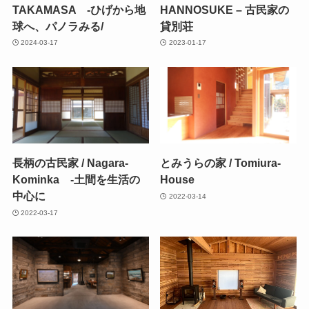
TAKAMASA -ひげから地
HANNOSUKE – 古民家の
球へ、パノラみる/
貸別荘
2024-03-17
2023-01-17
長柄の古民家 / Nagara-
とみうらの家 / Tomiura-
Kominka -土間を生活の
House
中心に
2022-03-14
2022-03-17