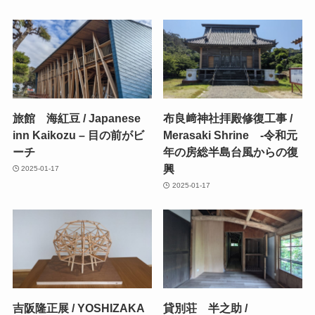
旅館 海紅豆 / Japanese
布良﨑神社拝殿修復工事 /
inn Kaikozu – 目の前がビ
Merasaki Shrine -令和元
ーチ
年の房総半島台風からの復
興
2025-01-17
2025-01-17
吉阪隆正展 / YOSHIZAKA
貸別荘 半之助 /