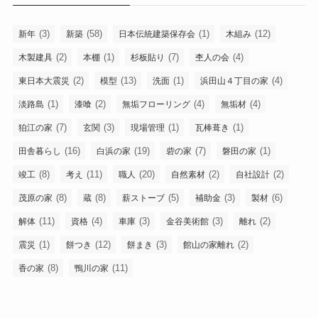
(3)
(58)
(1)
(12)
新年
新築
日本伝統建築保存会
木組み
(2)
(1)
(7)
(4)
木製建具
本棚
杉板貼り
杢人の会
(2)
(13)
(1)
(4)
東日本大震災
模型
洗面
浜田山４丁目の家
(1)
(2)
(4)
(4)
淡路島
漆喰
無垢フローリング
無垢材
(7)
(3)
(1)
(1)
狛江の家
玄関
現場管理
瓦棒葺き
(16)
(19)
(7)
(1)
田舎暮らし
白浜の家
砦の家
磐田の家
(8)
(11)
(20)
(2)
(2)
竣工
考え
職人
自然素材
自社設計
(8)
(8)
(5)
(3)
(6)
茂原の家
蔵
薪ストーブ
補助金
製材
(11)
(4)
(3)
(3)
(2)
解体
資格
車庫
金谷美術館
離れ
(1)
(12)
(3)
(2)
震災
餅つき
餅まき
館山の家離れ
(8)
(11)
香の家
鴨川の家