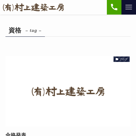
資格
– tag –
ブログ
合格発表