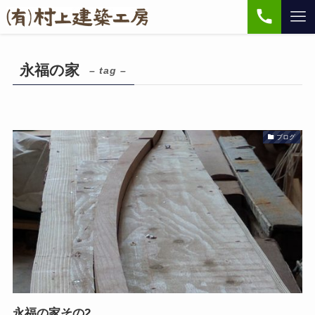
永福の家
– tag –
ブログ
永福の家その2