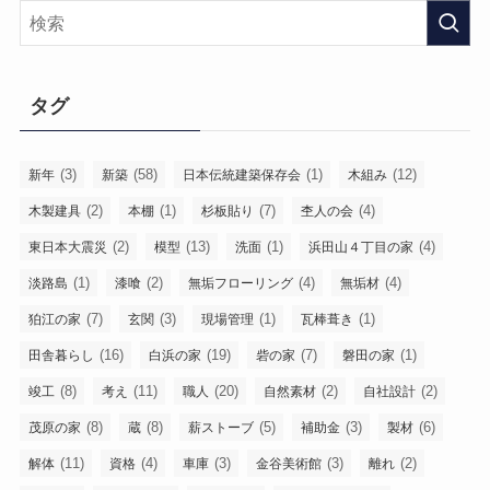
タグ
(3)
(58)
(1)
(12)
新年
新築
日本伝統建築保存会
木組み
(2)
(1)
(7)
(4)
木製建具
本棚
杉板貼り
杢人の会
(2)
(13)
(1)
(4)
東日本大震災
模型
洗面
浜田山４丁目の家
(1)
(2)
(4)
(4)
淡路島
漆喰
無垢フローリング
無垢材
(7)
(3)
(1)
(1)
狛江の家
玄関
現場管理
瓦棒葺き
(16)
(19)
(7)
(1)
田舎暮らし
白浜の家
砦の家
磐田の家
(8)
(11)
(20)
(2)
(2)
竣工
考え
職人
自然素材
自社設計
(8)
(8)
(5)
(3)
(6)
茂原の家
蔵
薪ストーブ
補助金
製材
(11)
(4)
(3)
(3)
(2)
解体
資格
車庫
金谷美術館
離れ