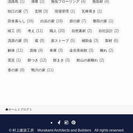
(1)
(2)
(4)
(4)
淡路島
漆喰
無垢フローリング
無垢材
(7)
(3)
(1)
(1)
狛江の家
玄関
現場管理
瓦棒葺き
(16)
(19)
(7)
(1)
田舎暮らし
白浜の家
砦の家
磐田の家
(8)
(11)
(20)
(2)
(2)
竣工
考え
職人
自然素材
自社設計
(8)
(8)
(5)
(3)
(6)
茂原の家
蔵
薪ストーブ
補助金
製材
(11)
(4)
(3)
(3)
(2)
解体
資格
車庫
金谷美術館
離れ
(1)
(12)
(3)
(2)
震災
餅つき
餅まき
館山の家離れ
(8)
(11)
香の家
鴨川の家
ホーム
ブログ
©
村上建築工房 Murakami Architects and Builders All rights reserved.