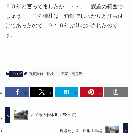
５０年と言ってましたが・・・。 誤差の範囲で
しょう！ この棟札は 角釘でしっかりと打ち付
けてあったので、２１６年ぶりに外されたので
す。
ブログ
写真撮影
棟札
古民家
南房総
古民家の解体Ⅱ（2/8日で）
現場だより 屋根工事編