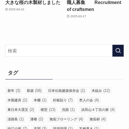
大きな桜の木製材しました
職人募集 Recruitment
of craftsmen
2025-04-10
2025-03-17
タグ
(3)
(58)
(1)
(12)
新年
新築
日本伝統建築保存会
木組み
(2)
(1)
(7)
(4)
木製建具
本棚
杉板貼り
杢人の会
(2)
(13)
(1)
(4)
東日本大震災
模型
洗面
浜田山４丁目の家
(1)
(2)
(4)
(4)
淡路島
漆喰
無垢フローリング
無垢材
(7)
(3)
(1)
(1)
狛江の家
玄関
現場管理
瓦棒葺き