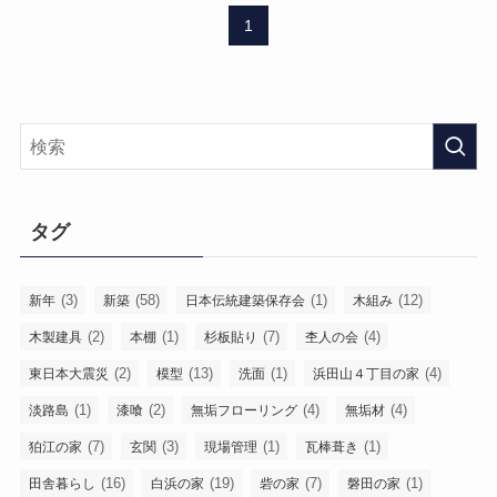
1
タグ
(3)
(58)
(1)
(12)
新年
新築
日本伝統建築保存会
木組み
(2)
(1)
(7)
(4)
木製建具
本棚
杉板貼り
杢人の会
(2)
(13)
(1)
(4)
東日本大震災
模型
洗面
浜田山４丁目の家
(1)
(2)
(4)
(4)
淡路島
漆喰
無垢フローリング
無垢材
(7)
(3)
(1)
(1)
狛江の家
玄関
現場管理
瓦棒葺き
(16)
(19)
(7)
(1)
田舎暮らし
白浜の家
砦の家
磐田の家